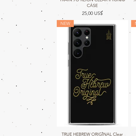
CASE
Precio
25,00 US$
NEW
TRUE HEBREW ORIGINAL Clear
Vista rápida