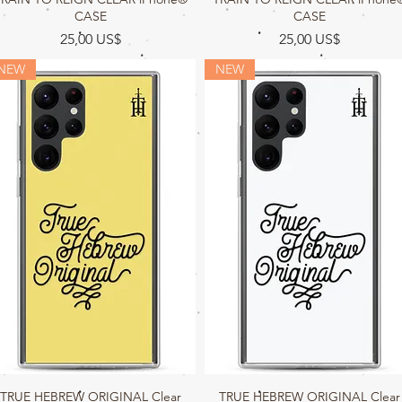
CASE
CASE
Precio
Precio
25,00 US$
25,00 US$
NEW
NEW
TRUE HEBREW ORIGINAL Clear
Vista rápida
TRUE HEBREW ORIGINAL Clear
Vista rápida