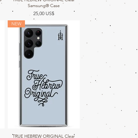
Samsung® Case
Precio
25,00 US$
NEW
TRUE HEBREW ORIGINAL Clear
Vista rápida