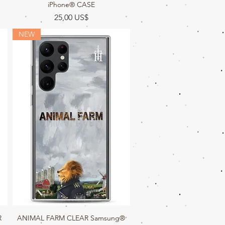
iPhone® CASE
Precio
25,00 US$
NEW
R
ANIMAL FARM CLEAR Samsung®
Vista rápida