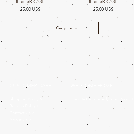
iPhone® CASE
iPhone® CASE
Precio
Precio
25,00 US$
25,00 US$
Cargar más
CUSTOMER CARE
WELCOME HOME
Shipping Policy >
Identity Discovered, Now Wear It
Returns Policy >
Contact Us >
About Us >