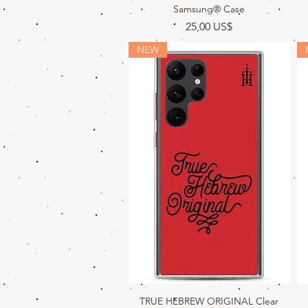
Samsung® Case
Precio
25,00 US$
NEW
TRUE HEBREW ORIGINAL Clear
Vista rápida