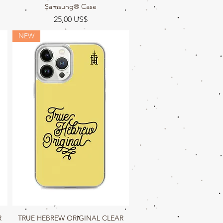
Samsung® Case
Precio
25,00 US$
NEW
R
TRUE HEBREW ORIGINAL CLEAR
Vista rápida