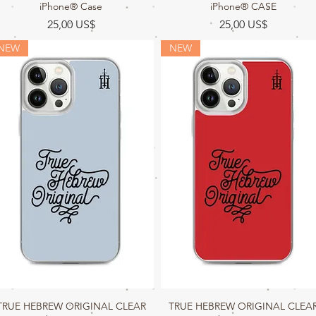
iPhone® Case
iPhone® CASE
Precio
Precio
25,00 US$
25,00 US$
NEW
NEW
TRUE HEBREW ORIGINAL CLEAR
Vista rápida
TRUE HEBREW ORIGINAL CLEA
Vista rápida