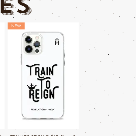
es
NEW