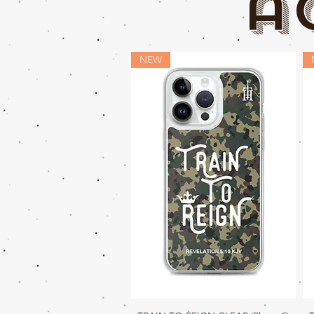
a
NEW